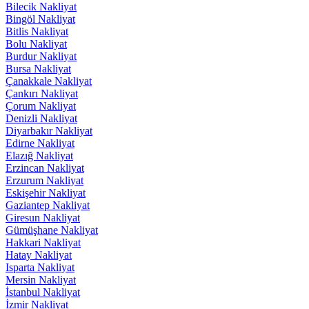
Bilecik Nakliyat
Bingöl Nakliyat
Bitlis Nakliyat
Bolu Nakliyat
Burdur Nakliyat
Bursa Nakliyat
Çanakkale Nakliyat
Çankırı Nakliyat
Çorum Nakliyat
Denizli Nakliyat
Diyarbakır Nakliyat
Edirne Nakliyat
Elazığ Nakliyat
Erzincan Nakliyat
Erzurum Nakliyat
Eskişehir Nakliyat
Gaziantep Nakliyat
Giresun Nakliyat
Gümüşhane Nakliyat
Hakkari Nakliyat
Hatay Nakliyat
Isparta Nakliyat
Mersin Nakliyat
İstanbul Nakliyat
İzmir Nakliyat