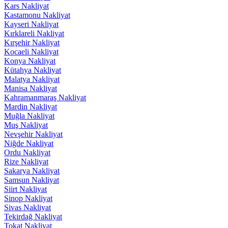
Kars Nakliyat
Kastamonu Nakliyat
Kayseri Nakliyat
Kırklareli Nakliyat
Kırşehir Nakliyat
Kocaeli Nakliyat
Konya Nakliyat
Kütahya Nakliyat
Malatya Nakliyat
Manisa Nakliyat
Kahramanmaraş Nakliyat
Mardin Nakliyat
Muğla Nakliyat
Muş Nakliyat
Nevşehir Nakliyat
Niğde Nakliyat
Ordu Nakliyat
Rize Nakliyat
Sakarya Nakliyat
Samsun Nakliyat
Siirt Nakliyat
Sinop Nakliyat
Sivas Nakliyat
Tekirdağ Nakliyat
Tokat Nakliyat