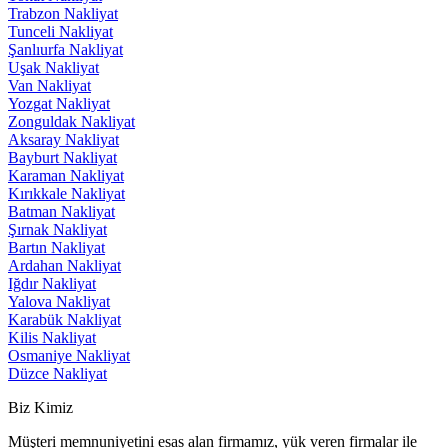
Trabzon Nakliyat
Tunceli Nakliyat
Şanlıurfa Nakliyat
Uşak Nakliyat
Van Nakliyat
Yozgat Nakliyat
Zonguldak Nakliyat
Aksaray Nakliyat
Bayburt Nakliyat
Karaman Nakliyat
Kırıkkale Nakliyat
Batman Nakliyat
Şırnak Nakliyat
Bartın Nakliyat
Ardahan Nakliyat
Iğdır Nakliyat
Yalova Nakliyat
Karabük Nakliyat
Kilis Nakliyat
Osmaniye Nakliyat
Düzce Nakliyat
Biz Kimiz
Müşteri memnuniyetini esas alan firmamız, yük veren firmalar ile