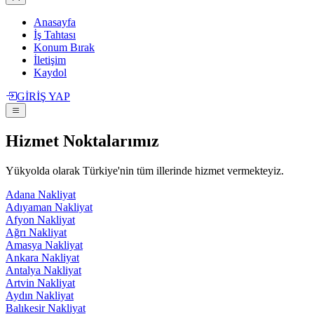
Anasayfa
İş Tahtası
Konum Bırak
İletişim
Kaydol
GİRİŞ YAP
Hizmet Noktalarımız
Yükyolda olarak Türkiye'nin tüm illerinde hizmet vermekteyiz.
Adana Nakliyat
Adıyaman Nakliyat
Afyon Nakliyat
Ağrı Nakliyat
Amasya Nakliyat
Ankara Nakliyat
Antalya Nakliyat
Artvin Nakliyat
Aydın Nakliyat
Balıkesir Nakliyat