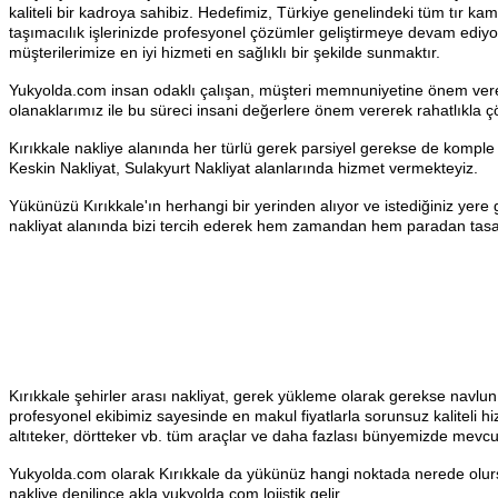
kaliteli bir kadroya sahibiz. Hedefimiz, Türkiye genelindeki tüm tı
taşımacılık işlerinizde profesyonel çözümler geliştirmeye devam ediy
müşterilerimize en iyi hizmeti en sağlıklı bir şekilde sunmaktır.
Yukyolda.com insan odaklı çalışan, müşteri memnuniyetine önem veren 
olanaklarımız ile bu süreci insani değerlere önem vererek rahatlıkla 
Kırıkkale nakliye alanında her türlü gerek parsiyel gerekse de komple s
Keskin Nakliyat, Sulakyurt Nakliyat alanlarında hizmet vermekteyiz.
Yükünüzü Kırıkkale'ın herhangi bir yerinden alıyor ve istediğiniz yere g
nakliyat alanında bizi tercih ederek hem zamandan hem paradan tasar
Kırıkkale şehirler arası nakliyat, gerek yükleme olarak gerekse navlun
profesyonel ekibimiz sayesinde en makul fiyatlarla sorunsuz kaliteli h
altıteker, dörtteker vb. tüm araçlar ve daha fazlası bünyemizde mevcu
Yukyolda.com olarak Kırıkkale da yükünüz hangi noktada nerede olursa
nakliye denilince akla yukyolda.com lojistik gelir.