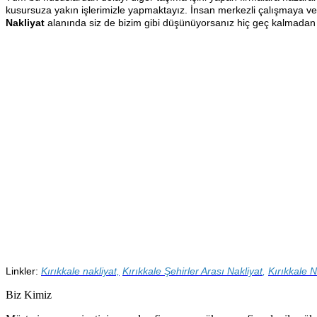
kusursuza yakın işlerimizle yapmaktayız. İnsan merkezli çalışmaya v
Nakliyat
alanında siz de bizim gibi düşünüyorsanız hiç geç kalmadan de
Linkler:
Kırıkkale nakliyat,
Kırıkkale
Şehirler Arası Nakliyat
,
Kırıkkale
Na
Biz Kimiz