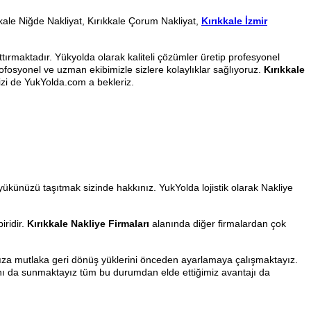
kkale Niğde Nakliyat, Kırıkkale Çorum Nakliyat,
Kırıkkale İzmir
rmaktadır. Yükyolda olarak kaliteli çözümler üretip profesyonel
rofosyonel ve uzman ekibimizle sizlere kolaylıklar sağlıyoruz.
Kırıkkale
sizi de YukYolda.com a bekleriz.
e yükünüzü taşıtmak sizinde hakkınız. YukYolda lojistik olarak Nakliye
iridir.
Kırıkkale Nakliye Firmaları
alanında diğer firmalardan çok
mıza mutlaka geri dönüş yüklerini önceden ayarlamaya çalışmaktayız.
anı da sunmaktayız tüm bu durumdan elde ettiğimiz avantajı da