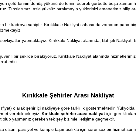
r kamyon şoförlerinin dönüş yükünü de temin ederek gurbette boşa zam
oruz. Tırcılarımızı asla yüksüz bırakmayıp yüklerinizi emanetimiz bilip
bir kadroya sahiptir. Kırıkkkale Nakliyat sahasında zamanın paha biçi
çözmekteyiz.
evkiyatlar yapmaktayız. Kırıkkale Nakliyat alanında; Bahşılı Nakliyat, Ba
üvenli bir şekilde bırakıyoruz. Kırıkkale Nakliyat alanında hizmetlerimiz 
ruf edin.
Kırıkkale Şehirler Arası Nakliyat
 (fiyat) olarak şehir içi nakliyeye göre farklılık göstermektedir. Yükyol
izmet verebilmekteyiz.
Kırıkkale şehirler arası nakliyat
için gerekli olan
t olup yapmanız gereken tek şey bizimle iletişime geçmektir.
 olsun, parsiyel ve komple taşımacılıkla için sorunsuz bir hizmet sunm