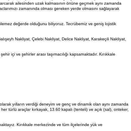
an harcarak ailesinden uzak kalmasının önüne geçmek aynı zamanda
 araclarımızı zamanında olması gereken yerde olmasını sağlayarak
lemez değerde olduğunu biliyoruz. Tecrübemiz ve geniş lojistik
lışeyh Nakliyat, Çelebi Nakliyat, Delice Nakliyat, Karakeçili Nakliyat,
şehir içi ve şehirler arası taşımacılığı kapsamaktadır. Kırıkkale
da olarak yılların verdiği deneyim ve genç ve dinamik olan aynı zamanda
 her türlü araçlar kırkayak, 13.60 kapalı (tenteli) ve açık (sal), onteker,
aktayız. Kırıkkale merkezinde ve tüm ilçelerinde yük ve