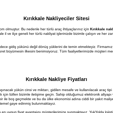
Kırıkkale Nakliyeciler Sitesi
.com olmuştur. Bu nedenle her türlü araç ihtiyaçlarınız için
Kırıkkale nakl
il ve ilçe geneli her türlü nakliyat işlerinizde bizimle çalışın ve her z
dece gidiş yükünü değil dönüş yüklerini de temin etmekteyiz. Firmamız 
sret büyümesin ilkesini benimsiyoruz. Tüm faaliyetlerimizde müşteri me
Kırıkkale Nakliye Fiyatları
aşınacak yükün cinsi ve miktarı, gidilen mesafe ve kullanılacak araç tipi g
 için lütfen bizimle iletişime geçin. Sahip olduğumuz elektronik altyapı 
r ile boş geçmekte ve bu da ülke ekonomisi adına ciddi bir yakıt maliyet
temel gaye edinmiş bulunmaktayız.
n uygun fiyat avantajını müşterilerimize sunmaktayız. YukYolda lojistik 