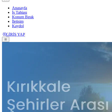
Anasayfa
İş Tahtası
Konum Bırak
İletişim
Kaydol
GİRİŞ YAP