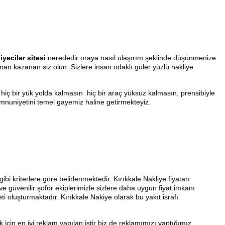
iyeciler sitesi
nerededir oraya nasıl ulaşırım şeklinde düşünmenize
aman kazanan siz olun. Sizlere insan odaklı güler yüzlü nakliye
hiç bir yük yolda kalmasın hiç bir araç yüksüz kalmasın, prensibiyle
mnuniyetini temel gayemiz haline getirmekteyiz.
ibi kriterlere göre belirlenmektedir. Kırıkkale Nakliye fiyatarı
ve güvenilir şoför ekiplerimizle sizlere daha uygun fiyat imkanı
i oluşturmaktadır. Kırıkkale Nakiye olarak bu yakıt israfı
için en iyi reklam yapılan iştir biz de reklamımızı yaptığımız