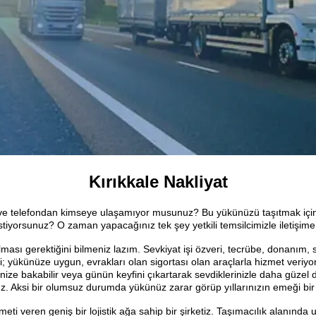
Kırıkkale Nakliyat
ve telefondan kimseye ulaşamıyor musunuz? Bu yükünüzü taşıtmak için güv
istiyorsunuz? O zaman yapacağınız tek şey yetkili temsilcimizle iletişim
pılması gerektiğini bilmeniz lazım. Sevkiyat işi özveri, tecrübe, donanım
i; yükünüze uygun, evrakları olan sigortası olan araçlarla hizmet veriy
ize bakabilir veya günün keyfini çıkartarak sevdiklerinizle daha güzel dah
ınız. Aksi bir olumsuz durumda yükünüz zarar görüp yıllarınızın emeği bir
zmeti veren geniş bir lojistik ağa sahip bir şirketiz. Taşımacılık alanınd