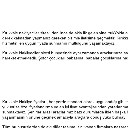
Kırıkkale nakliyeciler sitesi, denilince de akla ilk gelen yine YukYolda
gerek kalmadan yapmanız gereken bizimle iletişime geçmektir. Kırıkkale 
hizmetini en uygun fiyatla sunmanın mutlulğunu yaşamaktayız.
Kırıkkale Nakliyeciler sitesi bünyesinde aynı zamanda araçlarımıza sa
hareket etmektedir. Şoför çocukları babasına, babalar çocuklarına ha
Kırıkkale Nakliye fiyatları, her yerde standart olarak uygulandığı gibi t
yükünüze özel fiyatlandırma ve en iyi fiyat avantajlarından yararlanmak
sunmaktayız. Şehirler arası araçlarımız bazı durumlarda ilden başka bi
yaşanmasının önüne geçmek amacıyla araçlara dönüş yükü bulmayı 
Tüm bu hususlardan dolayı diğer taşıma işini yapan firmalara nazaran e