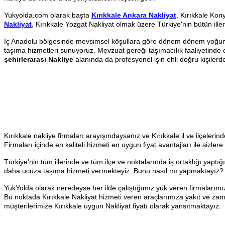
Yukyolda.com olarak başta
Kırıkkale Ankara Nakliyat
, Kırıkkale Kon
Nakliyat
, Kırıkkale Yozgat Nakliyat olmak üzere Türkiye'nin bütün ill
İç Anadolu bölgesinde mevsimsel köşullara göre dönem dönem yoğunluk 
taşıma hizmetleri sunuyoruz. Mevzuat gereği taşımacılık faaliyetinde ol
şehirlerarası Nakliye
alanında da profesyonel işin ehli doğru kişilerde
Kırıkkale nakliye firmaları arayışındaysanız ve Kırıkkale il ve ilçeleri
Firmaları içinde en kaliteli hizmeti en uygun fiyat avantajları ile sizle
Türkiye'nin tüm illerinde ve tüm ilçe ve noktalarında iş ortaklığı yaptığ
daha ucuza taşıma hizmeti vermekteyiz. Bunu nasıl mı yapmaktayız
YukYolda olarak neredeyse her ilde çalıştığımız yük veren firmalarım
Bu noktada Kırıkkale Nakliyat hizmeti veren araçlarımıza yakıt ve za
müşterilerimize Kırıkkale uygun Nakliyat fiyatı olarak yansıtmaktayız.