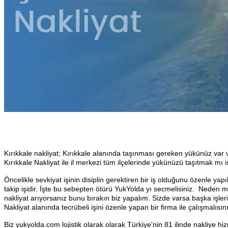
Kırıkkale nakliyat; Kırıkkale alanında taşınması gereken yükünüz var 
Kırıkkale Nakliyat ile il merkezi tüm ilçelerinde yükünüzü taşıtmak mı 
Öncelikle sevkiyat işinin disiplin gerektiren bir iş olduğunu özenle ya
takip işidir. İşte bu sebepten ötürü YukYolda yı secmelisiniz. Neden m
nakliyat arıyorsanız bunu bırakın biz yapalım. Sizde varsa başka işlerin
Nakliyat alanında tecrübeli işini özenle yapan bir firma ile çalışmalıs
Biz yukyolda.com lojistik olarak olarak Türkiye'nin 81 ilinde nakliye hi