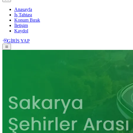
Anasayfa
İş Tahtası
Konum Bırak
İletişim
Kaydol
GİRİŞ YAP