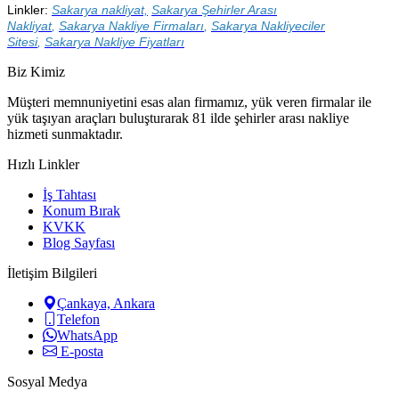
Linkler:
Sakarya nakliyat,
Sakarya
Şehirler Arası
Nakliyat
,
Sakarya
Nakliye Firmaları
,
Sakarya
Nakliyeciler
Sitesi
,
Sakarya
Nakliye Fiyatları
Biz Kimiz
Müşteri memnuniyetini esas alan firmamız, yük veren firmalar ile
yük taşıyan araçları buluşturarak 81 ilde şehirler arası nakliye
hizmeti sunmaktadır.
Hızlı Linkler
İş Tahtası
Konum Bırak
KVKK
Blog Sayfası
İletişim Bilgileri
Çankaya, Ankara
Telefon
WhatsApp
E-posta
Sosyal Medya