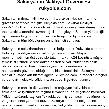
Sakarya'nın Nakliyat Güvencesi:
Yukyolda.com
Sakarya'nın ılıman iklimi ve verimli topraklarında, taşımanın en
güvenilir adresiyle tanışın: Yukyolda.com. Sakarya Nakliyat
sektörünün lider markası olarak, Yukyolda.com yılların deneyimi ve
taşımacılık alanındaki uzmanlığı ile öne çıkıyor. Sadece yükü değil,
aynı zamanda güveni ve huzuru da taşıyan Yukyolda.com,
Sakarya'nın tüm bölgelerine en iyi hizmeti sunuyor.
Sakarya'nın sokaklarından endüstri bölgelerine, Yukyolda.com her
türlü taşıma ihtiyacınıza özel bir çözüm sunuyor. Müşteri
memnuniyetini en üst düzeyde tutan marka, 7/24 kesintisiz müşteri
temsilcisi hizmeti ile size daima destek oluyor. Yüklerinizi anlık
olarak takip edebilme imkanı sayesinde, taşınmanın her
aşamasında güvende olduğunuzu hissedeceksiniz. Sakarya'nın tüm
alanlarını kapsayan hizmet ağıyla, Yukyolda.com'un modern araçları
ve deneyimli ekibiyle yükleriniz en güvenli şekilde taşınıyor.
Sakarya'nın canlı iş dünyasına katkı sağlayan Yukyolda.com,
firmaların ve işletmelerin taşıma ihtiyaçlarını en iyi şekilde karşılıyor.
Yüklerinizi özenle taşıyan Yukyolda.com, iş dünyasının büyümesine
ve gelişmesine yardımcı oluyor. Sakarya'nın farklı bölgelerine
uzanan geniş hizmet ağı sayesinde, Yukyolda.com her zaman en iyi