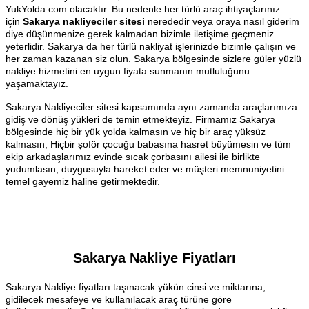
YukYolda.com olacaktır. Bu nedenle her türlü araç ihtiyaçlarınız
için
Sakarya nakliyeciler sitesi
nerededir veya oraya nasıl giderim
diye düşünmenize gerek kalmadan bizimle iletişime geçmeniz
yeterlidir. Sakarya da her türlü nakliyat işlerinizde bizimle çalışın ve
her zaman kazanan siz olun. Sakarya bölgesinde sizlere güler yüzlü
nakliye hizmetini en uygun fiyata sunmanın mutluluğunu
yaşamaktayız.
Sakarya Nakliyeciler sitesi kapsamında aynı zamanda araçlarımıza
gidiş ve dönüş yükleri de temin etmekteyiz. Firmamız Sakarya
bölgesinde hiç bir yük yolda kalmasın ve hiç bir araç yüksüz
kalmasın, Hiçbir şoför çocuğu babasına hasret büyümesin ve tüm
ekip arkadaşlarımız evinde sıcak çorbasını ailesi ile birlikte
yudumlasın, duygusuyla hareket eder ve müşteri memnuniyetini
temel gayemiz haline getirmektedir.
Sakarya Nakliye Fiyatları
Sakarya Nakliye fiyatları taşınacak yükün cinsi ve miktarına,
gidilecek mesafeye ve kullanılacak araç türüne göre