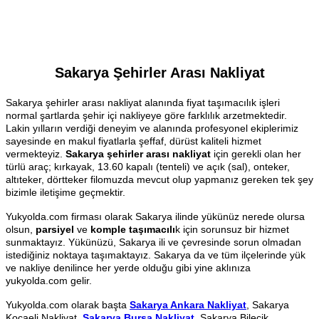
Sakarya Şehirler Arası Nakliyat
Sakarya şehirler arası nakliyat alanında fiyat taşımacılık işleri
normal şartlarda şehir içi nakliyeye göre farklılık arzetmektedir.
Lakin yılların verdiği deneyim ve alanında profesyonel ekiplerimiz
sayesinde en makul fiyatlarla şeffaf, dürüst kaliteli hizmet
vermekteyiz.
Sakarya şehirler arası nakliyat
için gerekli olan her
türlü araç; kırkayak, 13.60 kapalı (tenteli) ve açık (sal), onteker,
altıteker, dörtteker filomuzda mevcut olup yapmanız gereken tek şey
bizimle iletişime geçmektir.
Yukyolda.com firması olarak Sakarya ilinde yükünüz nerede olursa
olsun,
parsiyel
ve
komple taşımacılı
k için sorunsuz bir hizmet
sunmaktayız. Yükünüzü, Sakarya ili ve çevresinde sorun olmadan
istediğiniz noktaya taşımaktayız. Sakarya da ve tüm ilçelerinde yük
ve nakliye denilince her yerde olduğu gibi yine aklınıza
yukyolda.com gelir.
Yukyolda.com olarak başta
Sakarya Ankara Nakliyat
, Sakarya
Kocaeli Nakliyat,
Sakarya Bursa Nakliyat
, Sakarya Bilecik