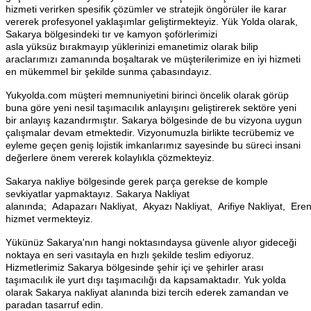
hizmeti verirken spesifik çözümler ve stratejik öngörüler ile karar
vererek profesyonel yaklaşımlar geliştirmekteyiz. Yük Yolda olarak,
Sakarya bölgesindeki tır ve kamyon şoförlerimizi
asla yüksüz bırakmayıp yüklerinizi emanetimiz olarak bilip
araclarımızı zamanında boşaltarak ve müşterilerimize en iyi hizmeti
en mükemmel bir şekilde sunma çabasındayız.
Yukyolda.com müşteri memnuniyetini birinci öncelik olarak görüp
buna göre yeni nesil taşımacılık anlayışını geliştirerek sektöre yeni
bir anlayış kazandırmıştır. Sakarya bölgesinde de bu vizyona uygun
çalışmalar devam etmektedir. Vizyonumuzla birlikte tecrübemiz ve
eyleme geçen geniş lojistik imkanlarımız sayesinde bu süreci insani
değerlere önem vererek kolaylıkla çözmekteyiz.
Sakarya nakliye bölgesinde gerek parça gerekse de komple
sevkiyatlar yapmaktayız. Sakarya Nakliyat
alanında; Adapazarı Nakliyat, Akyazı Nakliyat, Arifiye Nakliyat, Eren
hizmet vermekteyiz.
Yükünüz Sakarya'nın hangi noktasındaysa güvenle alıyor gideceği
noktaya en seri vasıtayla en hızlı şekilde teslim ediyoruz.
Hizmetlerimiz Sakarya bölgesinde şehir içi ve şehirler arası
taşımacılık ile yurt dışı taşımacılığı da kapsamaktadır. Yuk yolda
olarak Sakarya nakliyat alanında bizi tercih ederek zamandan ve
paradan tasarruf edin.