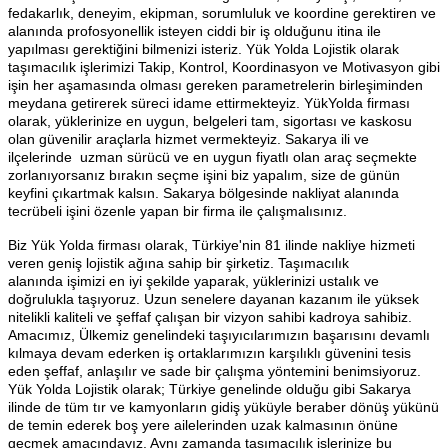
fedakarlık, deneyim, ekipman, sorumluluk ve koordine gerektiren ve
alanında profosyonellik isteyen ciddi bir iş olduğunu itina ile
yapılması gerektiğini bilmenizi isteriz. Yük Yolda Lojistik olarak
taşımacılık işlerimizi Takip, Kontrol, Koordinasyon ve Motivasyon gibi
işin her aşamasında olması gereken parametrelerin birleşiminden
meydana getirerek süreci idame ettirmekteyiz. YükYolda firması
olarak, yüklerinize en uygun, belgeleri tam, sigortası ve kaskosu
olan güvenilir araçlarla hizmet vermekteyiz. Sakarya ili ve
ilçelerinde uzman sürücü ve en uygun fiyatlı olan araç seçmekte
zorlanıyorsanız bırakın seçme işini biz yapalım, size de günün
keyfini çıkartmak kalsın. Sakarya bölgesinde nakliyat alanında
tecrübeli işini özenle yapan bir firma ile çalışmalısınız.
Biz Yük Yolda firması olarak, Türkiye'nin 81 ilinde nakliye hizmeti
veren geniş lojistik ağına sahip bir şirketiz. Taşımacılık
alanında işimizi en iyi şekilde yaparak, yüklerinizi ustalık ve
doğrulukla taşıyoruz. Uzun senelere dayanan kazanım ile yüksek
nitelikli kaliteli ve şeffaf çalışan bir vizyon sahibi kadroya sahibiz.
Amacımız, Ülkemiz genelindeki taşıyıcılarımızın başarısını devamlı
kılmaya devam ederken iş ortaklarımızın karşılıklı güvenini tesis
eden şeffaf, anlaşılır ve sade bir çalışma yöntemini benimsiyoruz.
Yük Yolda Lojistik olarak; Türkiye genelinde olduğu gibi Sakarya
ilinde de tüm tır ve kamyonların gidiş yüküyle beraber dönüş yükünü
de temin ederek boş yere ailelerinden uzak kalmasının önüne
geçmek amacındayız. Aynı zamanda taşımacılık işlerinize bu