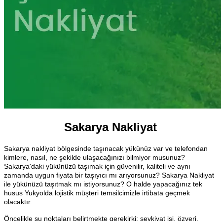
Sakarya Nakliyat
Sakarya nakliyat bölgesinde taşınacak yükünüz var ve telefondan
kimlere, nasıl, ne şekilde ulaşacağınızı bilmiyor musunuz?
Sakarya'daki yükünüzü taşımak için güvenilir, kaliteli ve aynı
zamanda uygun fiyata bir taşıyıcı mı arıyorsunuz? Sakarya Nakliyat
ile yükünüzü taşıtmak mı istiyorsunuz? O halde yapacağınız tek
husus Yukyolda lojistik müşteri temsilcimizle irtibata geçmek
olacaktır.
Öncelikle şu noktaları belirtmekte gerekirki; sevkiyat işi, özveri,