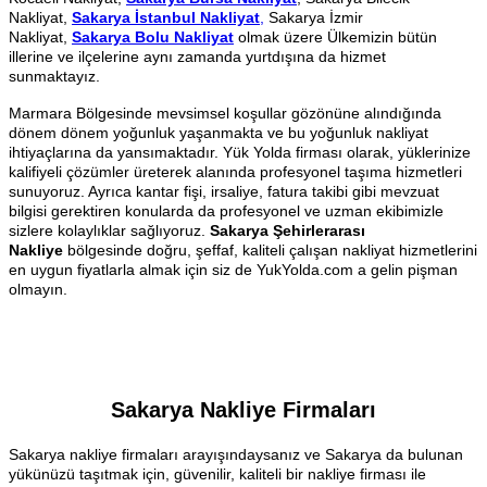
Nakliyat,
Sakarya İstanbul Nakliyat
,
Sakarya İzmir
Nakliyat,
Sakarya Bolu Nakliyat
olmak üzere Ülkemizin bütün
illerine ve ilçelerine aynı zamanda yurtdışına da hizmet
sunmaktayız.
Marmara Bölgesinde mevsimsel koşullar gözönüne alındığında
dönem dönem yoğunluk yaşanmakta ve bu yoğunluk nakliyat
ihtiyaçlarına da yansımaktadır. Yük Yolda firması olarak, yüklerinize
kalifiyeli çözümler üreterek alanında profesyonel taşıma hizmetleri
sunuyoruz. Ayrıca kantar fişi, irsaliye, fatura takibi gibi mevzuat
bilgisi gerektiren konularda da profesyonel ve uzman ekibimizle
sizlere kolaylıklar sağlıyoruz.
Sakarya Şehirlerarası
Nakliye
bölgesinde doğru, şeffaf, kaliteli çalışan nakliyat hizmetlerini
en uygun fiyatlarla almak için siz de YukYolda.com a gelin pişman
olmayın.
Sakarya Nakliye Firmaları
Sakarya nakliye firmaları arayışındaysanız ve Sakarya da bulunan
yükünüzü taşıtmak için, güvenilir, kaliteli bir nakliye firması ile