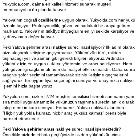
Yukyolda.com, daima en kaliteli hizmeti sunarak müşteri
memnuniyetini ön planda tutuyor.
Yalova'nın coğrafi özelliklerine uygun olarak, Yukyolda.com her yükü
özenle taşıyor. Profesyonellik, güven ve sadakati bir araya getiren
nakliye
markamız, Yalova'nın
ihtiyaçlarını en iyi şekilde karşılıyor ve
iş dünyasına değer katıyor.
Peki Yalova şehirler arası nakliye süreci nasıl işliyor? İlk adım olarak
bize ulaşarak iletişime geçiyorsunuz. Yükünüzün türü, miktarı,
taşınacağı yer ve zaman gibi gerekli bilgileri alıyoruz. Ardından
nakliye
yükünüz için en uygun
yöntemini ve aracı belirliyoruz. Hem
yük güvenliği sağlanmalı hem de maliyet etkin olmalıdır. Daha sonra
araç ve şoför seçimini tamamlayarak sizinle iletişime geçmelerini
sağlıyoruz. En uygun fiyat seçeneğini sunuyor ve onayınızla nakliye
işlemini hızla başlatıyoruz.
Yukyolda.com, sizlere 7/24 müşteri temsilcisi hizmeti sunmanın yanı
sıra mobil uygulamamız ile yükünüzün taşınma sürecini anlık olarak
takip etme imkanı sunuyor. Firmamız, Yalova nakliyat alanında
"Hiçbir yük yolda kalmaz, hiçbir araç yüksüz kalmaz" prensibiyle
hareket etmektedir.
Peki
Yalova şehirler arası nakliye
süreci nasıl işlemektedir?
Öncelikle bizlerle irtibata geçtiğinizde sizden yükünüzün cinsi,