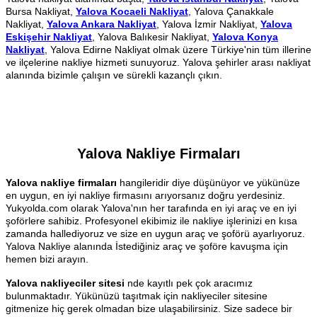
Bursa Nakliyat,
Yalova Kocaeli Nakliyat
, Yalova Çanakkale
Nakliyat,
Yalova Ankara Nakliyat
, Yalova İzmir Nakliyat,
Yalova
Eskişehir Nakliyat
, Yalova Balıkesir Nakliyat,
Yalova Konya
Nakliyat
, Yalova Edirne Nakliyat olmak üzere Türkiye'nin tüm illerine
ve ilçelerine nakliye hizmeti sunuyoruz. Yalova şehirler arası nakliyat
alanında bizimle çalışın ve sürekli kazançlı çıkın.
Yalova Nakliye Firmaları
Yalova nakliye firmaları
hangileridir diye düşünüyor ve yükünüze
en uygun, en iyi nakliye firmasını arıyorsanız doğru yerdesiniz.
Yukyolda.com olarak Yalova'nın her tarafında en iyi araç ve en iyi
şoförlere sahibiz. Profesyonel ekibimiz ile nakliye işlerinizi en kısa
zamanda hallediyoruz ve size en uygun araç ve şoförü ayarlıyoruz.
Yalova Nakliye alanında İstediğiniz araç ve şoföre kavuşma için
hemen bizi arayın.
Yalova nakliyeciler sitesi
nde kayıtlı pek çok aracımız
bulunmaktadır. Yükünüzü taşıtmak için nakliyeciler sitesine
gitmenize hiç gerek olmadan bize ulaşabilirsiniz. Size sadece bir