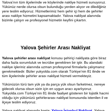
Yalova'nın tüm ilçelerinde ve köylerinde nakliye hizmeti sunuyoruz.
Yükünüz nerde olursa olsun bulunduğu yerden alıyor ve dilediğiniz
yere teslim ediyoruz. Hizmetlerimiz hem şehir içi hem de şehirler
arası nakliye hizmetini kapsamaktadır. Yalova nakliyat alanında
bizimle çalışın ve profesyonel hizmetin keyfini çıkartın.
Yalova Şehirler Arası Nakliyat
Yalova şehirler arası nakliyat
konusu şehiriçi nakliyata göre biraz
daha fazla sorumluluk ve tecrübe gerektiren bir iştir. Bu alandaki
nakliye işleriniz alanında uzman profesyonel firmalarla çalışmanız
gerekmektedir. Bizler yukyolda.com olarak Türkiye'nin 81 ilinde ve
tüm ilçelerinde şehirler arası nakliyat hizmeti vermekteyiz.
Yükünüzün türü tam yük ya da parça yük olsun farketmez, nereye
gidecek olursa olsun sizin için en uygun aracı ayarlıyoruz.
Yukyolda.com Türkiye'nin 81 ilinde faaliyet gösteren bir lojistik hacmi
olduğu için yükünüzü şehirlerarası nakliyat konusunda istenilen il ve
ilçeye teslim ediyoruz.
Yalova nakliyat alanında başta;
Yalova İstanbul Nakliyat
, Yalova