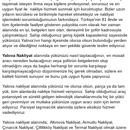
taşıtmak isteyen firma veya kişilere profesyonel, sorunsuz ve en
uygun fiyat ile nakliye hizmeti sunmak için kurulmuştur. Bizler uzun
yılların tecrübesi ve birikimiyle hareket etmekteyiz ve nakliyat
işlerindeki sorumluluğumuzun farkındayız. Türkiye'nin 81 ilinde ve
tüm ilçelerinde faaliyet gösteren yukyolda.com olarak her zaman
alanında en iyi, belgeleri tam olan, deneyimli bir şoför kadrosuyla
çalışmaktayız. Sahip olduğumuz geniş lojistik kapasitemiz sayesinde
yükünüzü Yalova'nın hangi ilçesinde olursa olsun bulunduğu yerden
alıyor ve dilediğiniz noktaya en seri şekilde güvenle teslim ediyoruz.
Yalova Nakliyat
alanında yükünüzü nasıl taşıtacağınızı, en müsait
aracı nereden bulacağınızı veya şoförün belgelerinin olup
olmadığını veya da başka herhangi bir sorunla karşılaşıp
karşılaşmayacağınızı düşünmenize hiç gerek olmadan, sizlere en
kaliteli hizmeti sunuyor ve bunu çok uygun fiyata yapıyoruz.
Yalova nakliyat alanında yükünüz ne olursa olsun, parça ya da tam
yük, tüm alanlarda nakliye hizmeti veriyoruz. Sahip olduğumuz araç
potansiyeli ve sürekli gelişen teknolojik olanaklarımızla hiç bir yükü
geri çevirmiyor ve mutlaka yükünüze uygun aracı sizin için temin
ediyoruz. Parsiyel taşımacılık alanında sizlere eksiksiz hizmet
vadediyoruz.
Yalova nakliyat alanında; Altınova Nakliyat, Armutlu Nakliyat,
Çınarcık Nakliyat, Çiftlikköy Nakliyat ve Termal Nakliyat olmak üzere