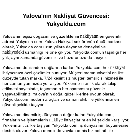
Yalova'nın Nakliyat Güvencesi:
Yukyolda.com
nakliyatın
Yalova'nın eşsiz doğasını ve güzelliklerini
en güvenilir
adresi: Yukyolda.com. Yalova Nakliyat sektörünün öncü markası
olarak, Yukyolda.com uzun yıllara dayanan deneyimi ve
nakliyedeki
uzmanlığı ile öne çıkıyor. Yukyolda.com'un taşıdığı her
yük, aynı zamanda güveninizi ve huzurunuzu da taşıyor.
nakliyat
Yalova'nın denizinden dağlarına kadar, Yukyolda.com her
ihtiyacınıza özel çözümler sunuyor. Müşteri memnuniyetini en üst
düzeyde tutan marka, 7/24 kesintisiz müşteri temsilcisi hizmeti ile
her zaman yanınızda yer alıyor. Yüklerinizin anlık olarak takip
edilmesi sayesinde, taşınmanın her aşamasını güvenle
yaşayabilirsiniz. Yalova'nın doğal güzelliklerine uygun olarak,
Yukyolda.com modern araçları ve uzman ekibi ile yüklerinizi en
güvenli şekilde taşıyor.
Yalova'nın dinamik iş dünyasına değer katan Yukyolda.com,
nakliye
firmaların ve işletmelerin
ihtiyaçlarını en iyi şekilde karşılıyor.
Yüklerinizi titizlikle taşıyan Yukyolda.com, iş dünyasının büyümesine
destek oluyor. Yalova genelinde yayılan geniş hizmet ağı ile