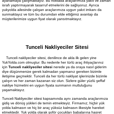
ayarlamaya çalışmaktayız. Bu noktada araçlarımıza yakıt ve zaman
israfı yaptırmayarak tasarruf etmelerini de sağlıyoruz. Ayrıca
yukyolda ailesinde çalışan araçlarımıza uygun yakıt imkanı da
sunmaktayız ve tüm bu durumdan elde ettiğimiz avantajı da
müşterilerimize uygun fiyat olarak yansıtmaktayız.
Tunceli Nakliyeciler Sitesi
Tunceli nakliyeciler sitesi, denilince de akla ilk gelen yine
YukYolda.com olmuştur. Bu nedenle her türlü araç ihtiyaçlarınız
için
Tunceli nakliyeciler sitesi
nerede ya da oraya nasıl giderim
diye düşünmenize gerek kalmadan yapmanız gereken bizimle
iletişime geçmektir. Tunceli da her türlü nakliyat işlerinizde bizimle
çalışın ve her zaman kazanan siz olun. Sizlere güler yüzlü şeffaf
nakliye hizmetini en uygun fiyata sunmanın mutluluğunu
yaşamaktayız.
Tunceli Nakliyeciler sitesi kapsamında aynı zamanda araçlarımıza
gidiş ve dönüş yükleri de temin etmekteyiz. Firmamız; hiçbir yük
yolda kalmasın ve hiç bir araç yüksüz kalmasın ilkesiyle hareket
etmektedir. Yuk yolda olarak şoför çocukları babalarına hasret