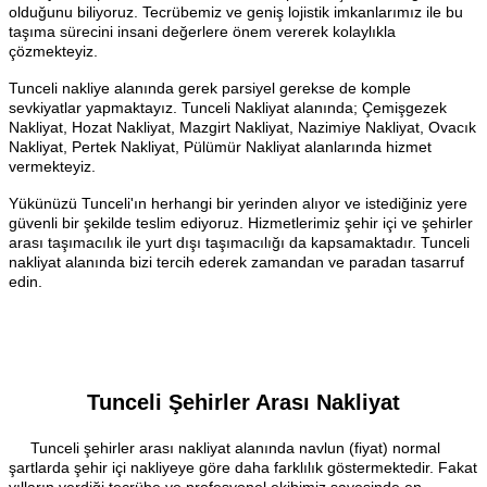
olduğunu biliyoruz. Tecrübemiz ve geniş lojistik imkanlarımız ile bu
taşıma sürecini insani değerlere önem vererek kolaylıkla
çözmekteyiz.
Tunceli nakliye alanında gerek parsiyel gerekse de komple
sevkiyatlar yapmaktayız. Tunceli Nakliyat alanında; Çemişgezek
Nakliyat, Hozat Nakliyat, Mazgirt Nakliyat, Nazimiye Nakliyat, Ovacık
Nakliyat, Pertek Nakliyat, Pülümür Nakliyat alanlarında hizmet
vermekteyiz.
Yükünüzü Tunceli'ın herhangi bir yerinden alıyor ve istediğiniz yere
güvenli bir şekilde teslim ediyoruz. Hizmetlerimiz şehir içi ve şehirler
arası taşımacılık ile yurt dışı taşımacılığı da kapsamaktadır. Tunceli
nakliyat alanında bizi tercih ederek zamandan ve paradan tasarruf
edin.
Tunceli Şehirler Arası Nakliyat
Tunceli şehirler arası nakliyat alanında navlun (fiyat) normal
şartlarda şehir içi nakliyeye göre daha farklılık göstermektedir. Fakat
yılların verdiği tecrübe ve profesyonel ekibimiz sayesinde en