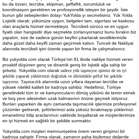
bu da özveri, tecrübe, ekipman, şeffaflık, sorumluluk ve
koordinasyon gerektiren ve profosyonellik isteyen bir şeydir. İste
bunun gibi sebeplerden dolayı YukYolda yı secmelisiniz. Yük Yolda
Lojistik olarak; yükünüze uygun; belgeleri tam, sigortası ve kaskosu
olan araçlarla hizmet vermekteyiz. Tecrübeli sürücü ve en uygun
fiyatlı olan hangisidir diye seçmekte zorlanıyorsanız bunu bırakın biz
yapalım, size de sadece günün keyfini çıkartarak sevdiklerinizle
daha güzel daha keyifli zaman geçirmek kalsın. Tunceli de Nakliyat
alanında tecrübeli işini özenle yapan bir firma ile çalışmalısınız.
Biz yukyolda.com olarak Türkiye'nin 81 ilinde nakliye hizmeti veren
proaktif düşünen genç ve dinamik geniş bir lojistik ağa sahip bir
şirketiz. Yukyolda.com olarak
sadece yük taşımıyor işimizi de en iyi
şekilde yaparak yüklerinizi doğruluk ve dürüstükle şeffaf bir şekilde
alanında uzun yıllara dayanan tecrübe ve
taşıyoruz. Taşımacılık
yüksek nitelikli kaliteli bir kadroya sahibiz. Hedefimiz, Türkiye
genelindeki tüm tır ve kamyoncuların dönüş yükünü de temin etmek
ve boş yere ailesinden uzak kalmasının önüne geçmek istiyoruz.
Bunları yaparken de aynı zamanda taşımacılık işlerinize profesyonel
çözümler getirerek, şoförlerimizi asla yüksüz bırakmayıp yüklerinizi
emanetimiz bilip araclarımızı vaktinde boşaltarak ve müşterilerimize
en iyi hizmeti en sağlıklı bir şekilde sunmaktır.
Yukyolda.com müşteri memnuniyetine önem veren girişimci bir
kadroya sahiptir. Firma olarak, zamanın paha biçilemez değerde