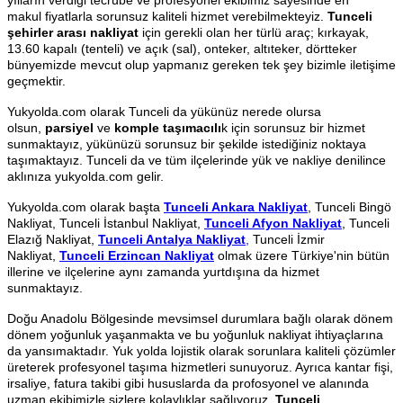
makul fiyatlarla sorunsuz kaliteli hizmet verebilmekteyiz.
Tunceli
şehirler arası nakliyat
için gerekli olan her türlü araç; kırkayak,
13.60 kapalı (tenteli) ve açık (sal), onteker, altıteker, dörtteker
bünyemizde mevcut olup yapmanız gereken tek şey bizimle iletişime
geçmektir.
Yukyolda.com olarak Tunceli da yükünüz nerede olursa
olsun,
parsiyel
ve
komple taşımacılı
k için sorunsuz bir hizmet
sunmaktayız, yükünüzü sorunsuz bir şekilde istediğiniz noktaya
taşımaktayız. Tunceli da ve tüm ilçelerinde yük ve nakliye denilince
aklınıza yukyolda.com gelir.
Yukyolda.com olarak başta
Tunceli Ankara Nakliyat
, Tunceli Bingö
Nakliyat, Tunceli İstanbul Nakliyat,
Tunceli Afyon Nakliyat
, Tunceli
Elazığ Nakliyat,
Tunceli Antalya Nakliyat
,
Tunceli İzmir
Nakliyat,
Tunceli Erzincan Nakliyat
olmak üzere Türkiye'nin bütün
illerine ve ilçelerine aynı zamanda yurtdışına da hizmet
sunmaktayız.
Doğu Anadolu Bölgesinde mevsimsel durumlara bağlı olarak dönem
dönem yoğunluk yaşanmakta ve bu yoğunluk nakliyat ihtiyaçlarına
da yansımaktadır. Yuk yolda lojistik olarak sorunlara kaliteli çözümler
üreterek profesyonel taşıma hizmetleri sunuyoruz. Ayrıca kantar fişi,
irsaliye, fatura takibi gibi hususlarda da profosyonel ve alanında
uzman ekibimizle sizlere kolaylıklar sağlıyoruz.
Tunceli