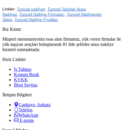
Linkler:
Tunceli nakliyat,
Tunceli
Şehirler Arası
Nakliyat
,
Tunceli
Nakliye Firmaları
,
Tunceli
Nakliyeciler
Sitesi
,
Tunceli
Nakliye Fiyatları
Biz Kimiz
Müşteri memnuniyetini esas alan firmamız, yük veren firmalar ile
yük taşıyan araçları buluşturarak 81 ilde şehirler arası nakliye
hizmeti sunmaktadır.
Hızlı Linkler
İş Tahtası
Konum Bırak
KVKK
Blog Sayfası
İletişim Bilgileri
Çankaya, Ankara
Telefon
WhatsApp
E-posta