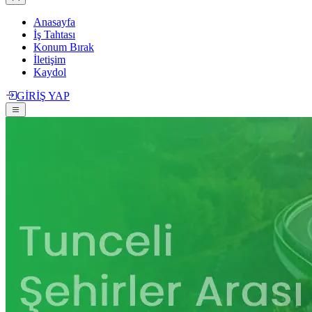
Anasayfa
İş Tahtası
Konum Bırak
İletişim
Kaydol
GİRİŞ YAP