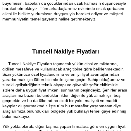
büyümesin, babaları da çocuklarından uzak kalmasın düşüncesiyle
haraket etmekteyiz. Tüm arkadaşlarımız evlerinde sıcak çorbasını
ailesi ile birlikte yudumlasın duygusuyla hareket ediyor ve müşteri
memnuniyetini temel gayemiz haline getirmekteyiz.
Tunceli Nakliye Fiyatları
Tunceli Nakliye Fiyatları taşınacak yükün cinsi ve miktarına,
gidilen mesafeye ve kullanılacak araç tipine göre belirlenmektedir.
Sizin yükünüze özel fiyatlandırma ve en iyi fiyat avantajlarından
yararlanmak için lütfen bizimle iletişime geçin. Sahip olduğumuz ve
sürekli geliştirdiğimiz teknik altyapı ve güvenilir şoför ekibimizle
sizlere daha uygun fiyat imkanı sunmanın peşindeyiz. Şehirler arası
araçlarımız bazen bulundukları ilden diğer ile yük almak için boş
geçmekte ve bu da ülke adına ciddi bir yakıt maliyeti ve maddi
kayıplar oluşturmaktadır. İşte tüm bu masraflar yaşanmasın diye
araçlarımıza bulundukları bölgede yük bulmayı temel gaye edinmiş
bulunmaktayız.
Yük yolda olarak; diğer taşıma yapan firmalara göre en uygun fiyat