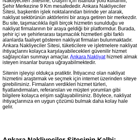
Nakliyecileri Sitesine, Ulaşım için İstanbul yolu kullanılır,
Şehir Merkezine 9 Km mesafededir. Ankara Nakliyeciler
Sitesi, başkentin işlek noktalarından birinde yer alarak,
nakliyat sektörünün aktörlerini bir araya getiren bir merkezdir.
Bu site, taşımacılıkla ilgili birçok hizmetin sunulduğu ve
nakliyat firmalarının bir araya geldiği bir platformdur. Burada,
şehir içi ve şehirlerarası taşımacılık hizmetleri gibi farklı
alanlarda faaliyet gösteren nakliyat firmaları bulunmaktadır.
Ankara Nakliyeciler Sitesi, tüketicilere ve işletmelere nakliyat
ihtiyaçlarını kolayca karşılayabilecekleri güvenilir hizmet
sağlayıcıları sunmayı amaçlar.
Ankara Nakliyat
hizmeti almak
isteyen insanlar buraya uğrayabilmektedir.
Sitenin işleyişi oldukça pratiktir. İhtiyacınız olan nakliyat
hizmetini araştırmak ve seçmek için internet üzerinden siteye
girebilirsiniz. Firmaların verdikleri hizmet türleri,
fiyatlandırmaları, referansları ve müşteri yorumları gibi
bilgilere kolayca erişim sağlayabilirsiniz. Böylece, nakliyat
ihtiyaçlarınıza en uygun çözümü bulmak daha kolay hale
gelir.
Ankara Nakliyeciler Sitesinin Kalbi: