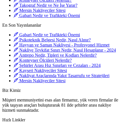
Konteyner Ölçüleri Nelerdir?
Takograf Nedir ve Ne İşe Yarar?
Mersin Nakliyeciler Sitesi
Gabari Nedir ve Trafikteki Önemi
En Son Yayınlananlar
Gabari Nedir ve Trafikteki Önemi
Psikoteknik Belgesi Nedir, Nasıl Alınır?
Hayvan ve Saman Nakliyesi - Profesyonel Hizmet
Nakliye Tevkifat Sınırı Nedir, Nasıl Hesaplanır - 2024
Antrepo Nedir, Tipleri ve Kodları Nelerdir?
Konteyner Ölçüleri Nelerdir?
Şehirler Arası Hız Sınırları ve Cezaları - 2024
Kayseri Nakliyeciler Sitesi
Nakliyat Araçlarında Yakıt Tasarrufu ve Stratejileri
Mersin Nakliyeciler Sitesi
Biz Kimiz
Müşteri memnuniyetini esas alan firmamız, yük veren firmalar ile
yük taşıyan araçları buluşturarak 81 ilde şehirler arası nakliye
hizmeti sunmaktadır.
Hızlı Linkler