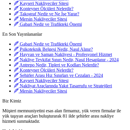
Kayseri Nakliyeciler Sitesi
Konteyner Ölçüleri Nelerdir?
Takograf Nedir ve Ne İşe Yarar?
Mersin Nakliyeciler Sitesi
Gabari Nedir ve Trafikteki Önemi
En Son Yayınlananlar
Gabari Nedir ve Trafikteki Önemi
Psikoteknik Belgesi Nedir, Nasıl Alınır?
Hayvan ve Saman Nakliyesi - Profesyonel Hizmet
Nakliye Tevkifat Sınırı Nedir, Nasıl Hesaplanır - 2024
Antrepo Nedir, Tipleri ve Kodları Nelerdir?
Konteyner Ölçüleri Nelerdir?
Şehirler Arası Hız Sınırları ve Cezaları - 2024
Kayseri Nakliyeciler Sitesi
Nakliyat Araçlarında Yakıt Tasarrufu ve Stratejileri
Mersin Nakliyeciler Sitesi
Biz Kimiz
Müşteri memnuniyetini esas alan firmamız, yük veren firmalar ile
yük taşıyan araçları buluşturarak 81 ilde şehirler arası nakliye
hizmeti sunmaktadır.