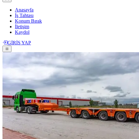
Anasayfa
İş Tahtası
Konum Bırak
İletişim
Kaydol
GİRİŞ YAP