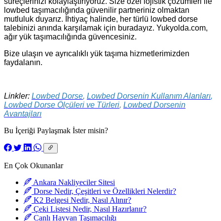
süreçlerinizi kolaylaştırıyoruz. Size özel lojistik çözümleri ile
lowbed taşımacılığında güvenilir partneriniz olmaktan
mutluluk duyarız. İhtiyaç halinde, her türlü lowbed dorse
talebinizi anında karşılamak için buradayız. Yukyolda.com,
ağır yük taşımacılığında güvencesiniz.
Bize ulaşın ve ayrıcalıklı yük taşıma hizmetlerimizden
faydalanın.
Linkler:
Lowbed Dorse
,
Lowbed Dorsenin Kullanım Alanları
,
Lowbed Dorse Ölçüleri ve Türleri
,
Lowbed Dorsenin
Avantajları
Bu İçeriği Paylaşmak İster misin?
En Çok Okunanlar
Ankara Nakliyeciler Sitesi
Dorse Nedir, Çeşitleri ve Özellikleri Nelerdir?
K2 Belgesi Nedir, Nasıl Alınır?
Çeki Listesi Nedir, Nasıl Hazırlanır?
Canlı Hayvan Taşımacılığı