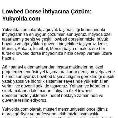
Lowbed Dorse İhtiyacına Çözüm:
Yukyolda.com
Yukyolda.com olarak, ağır yük taşımacılığı konusundaki
ihtiyaçlarınıza en uygun çözümleri sunuyoruz. İhtiyaca özel
tasarlanmış geniş ve çeşitli lowbed dorselerimizle, büyük
boyutlu ve ağır yükleri güvenli bir şekilde taşıyoruz. İzmir,
Manisa, Ankara, İstanbul, Mersin başta olmak üzere her
türdeki lowbed dorse ihtiyacınıza hızla cevap vermek üzere
hazırız.
Ağır sanayi ekipmanlarından inşaat makinelerine, özel
projelerden endüstriyel taşımalara kadar geniş bir yelpazede
hizmet sunuyoruz. Lowbed taşımacılığının gerektirdiği düşük
yatak yapısı ve hidrolik sistemler sayesinde yüklerinizi en
verimli ve güvenli şekilde taşıyoruz. Yolların ve köprülerin
sınırlamalarına takılmadan, ihtiyaca özel lowbed
dorselerimizle yüklerinizi hedef noktaya zamanında ve
güvenle teslim ediyoruz.
Yukyolda.com olarak, müşteri memnuniyetini önceliğimiz
olarak görüyor ve profesyonel ekibimizle taşımacılık