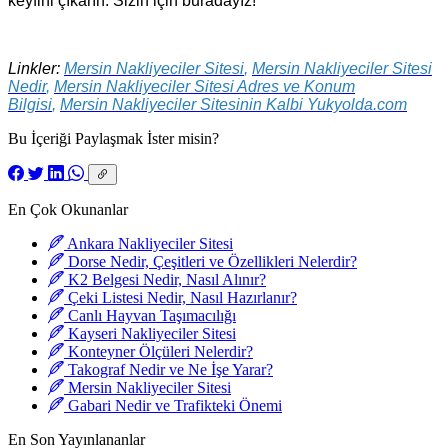
keyfini çıkarın. Sizin için buradayız!
Linkler:
Mersin Nakliyeciler Sitesi
,
Mersin Nakliyeciler Sitesi
Nedir
,
Mersin Nakliyeciler Sitesi Adres ve Konum
Bilgisi
,
Mersin Nakliyeciler Sitesinin Kalbi Yukyolda.com
Bu İçeriği Paylaşmak İster misin?
En Çok Okunanlar
Ankara Nakliyeciler Sitesi
Dorse Nedir, Çeşitleri ve Özellikleri Nelerdir?
K2 Belgesi Nedir, Nasıl Alınır?
Çeki Listesi Nedir, Nasıl Hazırlanır?
Canlı Hayvan Taşımacılığı
Kayseri Nakliyeciler Sitesi
Konteyner Ölçüleri Nelerdir?
Takograf Nedir ve Ne İşe Yarar?
Mersin Nakliyeciler Sitesi
Gabari Nedir ve Trafikteki Önemi
En Son Yayınlananlar