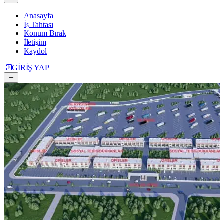
Anasayfa
İş Tahtası
Konum Bırak
İletişim
Kaydol
GİRİŞ YAP