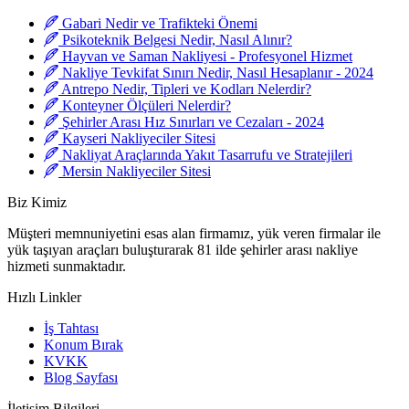
Gabari Nedir ve Trafikteki Önemi
Psikoteknik Belgesi Nedir, Nasıl Alınır?
Hayvan ve Saman Nakliyesi - Profesyonel Hizmet
Nakliye Tevkifat Sınırı Nedir, Nasıl Hesaplanır - 2024
Antrepo Nedir, Tipleri ve Kodları Nelerdir?
Konteyner Ölçüleri Nelerdir?
Şehirler Arası Hız Sınırları ve Cezaları - 2024
Kayseri Nakliyeciler Sitesi
Nakliyat Araçlarında Yakıt Tasarrufu ve Stratejileri
Mersin Nakliyeciler Sitesi
Biz Kimiz
Müşteri memnuniyetini esas alan firmamız, yük veren firmalar ile
yük taşıyan araçları buluşturarak 81 ilde şehirler arası nakliye
hizmeti sunmaktadır.
Hızlı Linkler
İş Tahtası
Konum Bırak
KVKK
Blog Sayfası
İletişim Bilgileri